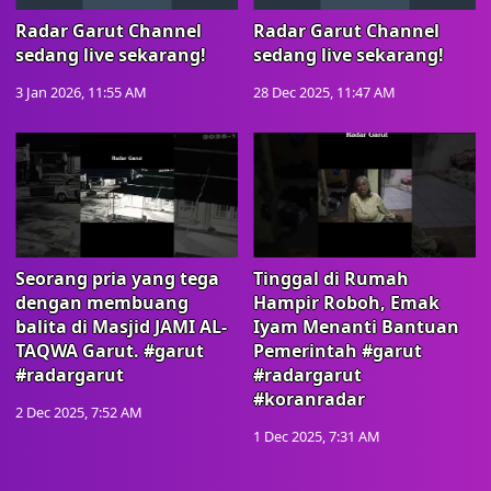
Radar Garut Channel
Radar Garut Channel
sedang live sekarang!
sedang live sekarang!
3 Jan 2026, 11:55 AM
28 Dec 2025, 11:47 AM
Seorang pria yang tega
Tinggal di Rumah
dengan membuang
Hampir Roboh, Emak
balita di Masjid JAMI AL-
Iyam Menanti Bantuan
TAQWA Garut. #garut
Pemerintah #garut
#radargarut
#radargarut
#koranradar
2 Dec 2025, 7:52 AM
1 Dec 2025, 7:31 AM