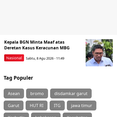
Kepala BGN Minta Maaf atas
Deretan Kasus Keracunan MBG
Nasional
Sabtu, 8 Agu 2026 - 11:49
Tag Populer
Asean
bromo
disdamkar garut
Garut
HUT RI
ITG
jawa timur