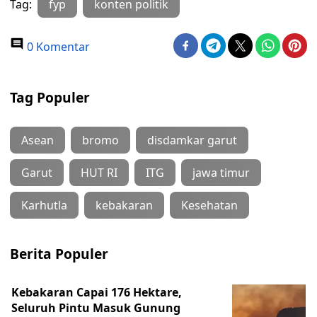
Tag:
fyp
konten politik
0 Komentar
Tag Populer
Asean
bromo
disdamkar garut
Garut
HUT RI
ITG
jawa timur
Karhutla
kebakaran
Kesehatan
Berita Populer
Kebakaran Capai 176 Hektare,
Seluruh Pintu Masuk Gunung