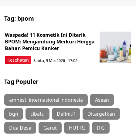
Tag:
bpom
Waspada! 11 Kosmetik Ini Ditarik
BPOM: Mengandung Merkuri Hingga
Bahan Pemicu Kanker
Kesehatan
Sabtu, 9 Mei 2026 - 17:02
Tag Populer
amnesti internasional indonesia
Asean
bgn
cibatu
Definitif
Ditargetkan
Dua Desa
Garut
HUT RI
ITG