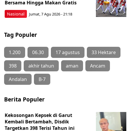
Bersama Hingga Makan Gratis
Nasional
Jumat, 7 Agu 2026 - 21:18
Tag Populer
1.200
06.30
17 agustus
33 Hektare
398
akhir tahun
aman
Ancam
Andalan
B-7
Berita Populer
Kekosongan Kepsek di Garut
Kembali Bertambah, Disdik
Targetkan 398 Terisi Tahun ini