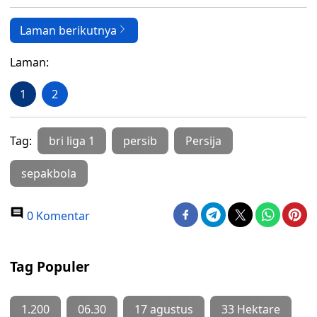
Laman berikutnya
Laman:
1
2
Tag:
bri liga 1
persib
Persija
sepakbola
0 Komentar
Tag Populer
1.200
06.30
17 agustus
33 Hektare