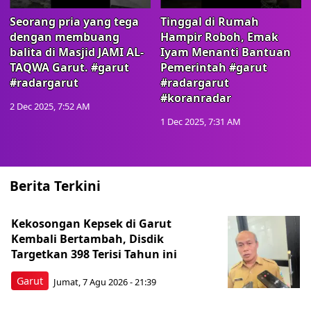
Seorang pria yang tega
Tinggal di Rumah
dengan membuang
Hampir Roboh, Emak
balita di Masjid JAMI AL-
Iyam Menanti Bantuan
TAQWA Garut. #garut
Pemerintah #garut
#radargarut
#radargarut
#koranradar
2 Dec 2025, 7:52 AM
1 Dec 2025, 7:31 AM
Berita Terkini
Kekosongan Kepsek di Garut
Kembali Bertambah, Disdik
Targetkan 398 Terisi Tahun ini
Garut
Jumat, 7 Agu 2026 - 21:39