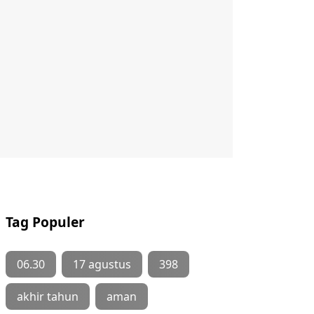
Tag Populer
06.30
17 agustus
398
akhir tahun
aman