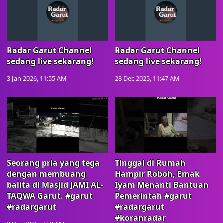
Radar Garut Channel
Radar Garut Channel
sedang live sekarang!
sedang live sekarang!
3 Jan 2026, 11:55 AM
28 Dec 2025, 11:47 AM
Seorang pria yang tega
Tinggal di Rumah
dengan membuang
Hampir Roboh, Emak
balita di Masjid JAMI AL-
Iyam Menanti Bantuan
TAQWA Garut. #garut
Pemerintah #garut
#radargarut
#radargarut
#koranradar