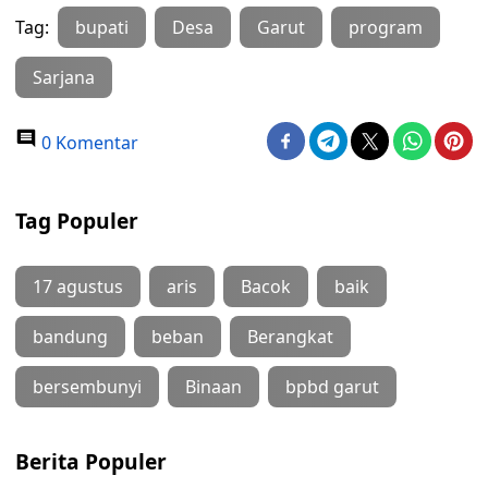
Tag:
bupati
Desa
Garut
program
Sarjana
0 Komentar
Tag Populer
17 agustus
aris
Bacok
baik
bandung
beban
Berangkat
bersembunyi
Binaan
bpbd garut
Berita Populer