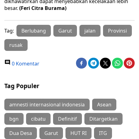
dikhawatirkan dapat menyebabkan kecelakaan lebih
besar.
(Feri Citra Burama)
Tag:
Berlubang
Garut
jalan
Provinsi
rusak
0 Komentar
Tag Populer
amnesti internasional indonesia
Asean
bgn
cibatu
Definitif
Ditargetkan
Dua Desa
Garut
HUT RI
ITG