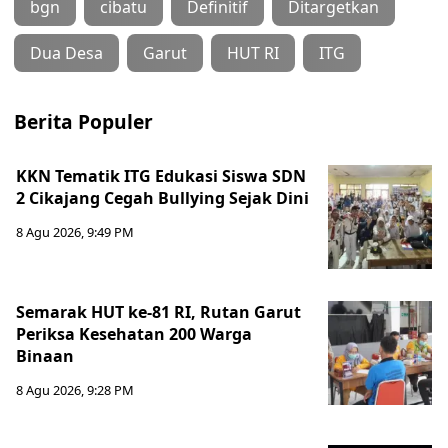
bgn
cibatu
Definitif
Ditargetkan
Dua Desa
Garut
HUT RI
ITG
Berita Populer
KKN Tematik ITG Edukasi Siswa SDN
2 Cikajang Cegah Bullying Sejak Dini
8 Agu 2026, 9:49 PM
Semarak HUT ke-81 RI, Rutan Garut
Periksa Kesehatan 200 Warga
Binaan
8 Agu 2026, 9:28 PM