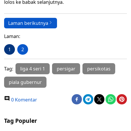
lolos ke babak selanjutnya.
Laman berikutnya
Laman:
1
2
Tag:
liga 4 seri 1
persigar
persikotas
piala gubernur
0 Komentar
Tag Populer