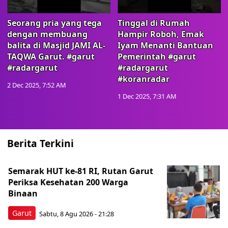
Seorang pria yang tega
Tinggal di Rumah
dengan membuang
Hampir Roboh, Emak
balita di Masjid JAMI AL-
Iyam Menanti Bantuan
TAQWA Garut. #garut
Pemerintah #garut
#radargarut
#radargarut
#koranradar
2 Dec 2025, 7:52 AM
1 Dec 2025, 7:31 AM
Berita Terkini
Semarak HUT ke-81 RI, Rutan Garut
Periksa Kesehatan 200 Warga
Binaan
Garut
Sabtu, 8 Agu 2026 - 21:28