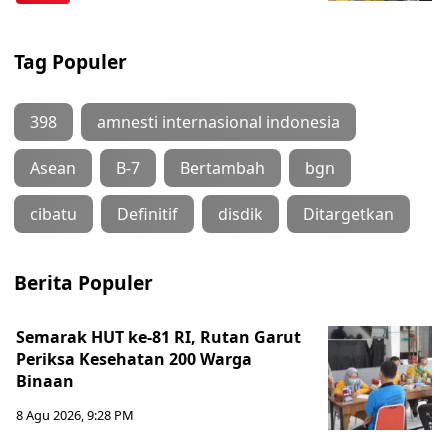
Tag Populer
398
amnesti internasional indonesia
Asean
B-7
Bertambah
bgn
cibatu
Definitif
disdik
Ditargetkan
Berita Populer
Semarak HUT ke-81 RI, Rutan Garut
Periksa Kesehatan 200 Warga
Binaan
8 Agu 2026, 9:28 PM