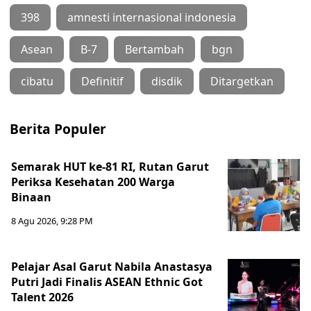
398
amnesti internasional indonesia
Asean
B-7
Bertambah
bgn
cibatu
Definitif
disdik
Ditargetkan
Berita Populer
Semarak HUT ke-81 RI, Rutan Garut
Periksa Kesehatan 200 Warga
Binaan
8 Agu 2026, 9:28 PM
Pelajar Asal Garut Nabila Anastasya
Putri Jadi Finalis ASEAN Ethnic Got
Talent 2026