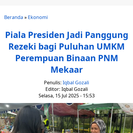
Beranda
»
Ekonomi
Piala Presiden Jadi Panggung
Rezeki bagi Puluhan UMKM
Perempuan Binaan PNM
Mekaar
Penulis:
Iqbal Gozali
Editor: Iqbal Gozali
Selasa, 15 Jul 2025 - 15:53