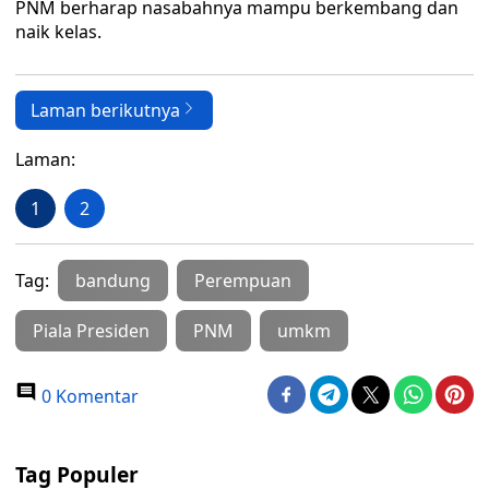
PNM berharap nasabahnya mampu berkembang dan
naik kelas.
Laman berikutnya
Laman:
1
2
Tag:
bandung
Perempuan
Piala Presiden
PNM
umkm
0 Komentar
Tag Populer