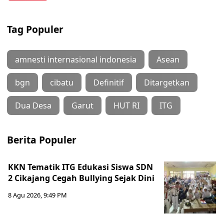
Tag Populer
amnesti internasional indonesia
Asean
bgn
cibatu
Definitif
Ditargetkan
Dua Desa
Garut
HUT RI
ITG
Berita Populer
KKN Tematik ITG Edukasi Siswa SDN
2 Cikajang Cegah Bullying Sejak Dini
8 Agu 2026, 9:49 PM