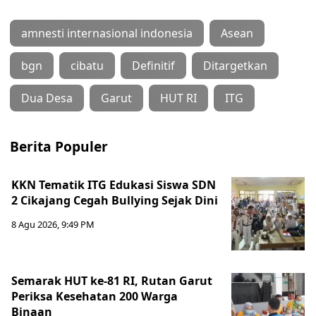
amnesti internasional indonesia
Asean
bgn
cibatu
Definitif
Ditargetkan
Dua Desa
Garut
HUT RI
ITG
Berita Populer
KKN Tematik ITG Edukasi Siswa SDN
2 Cikajang Cegah Bullying Sejak Dini
8 Agu 2026, 9:49 PM
Semarak HUT ke-81 RI, Rutan Garut
Periksa Kesehatan 200 Warga
Binaan