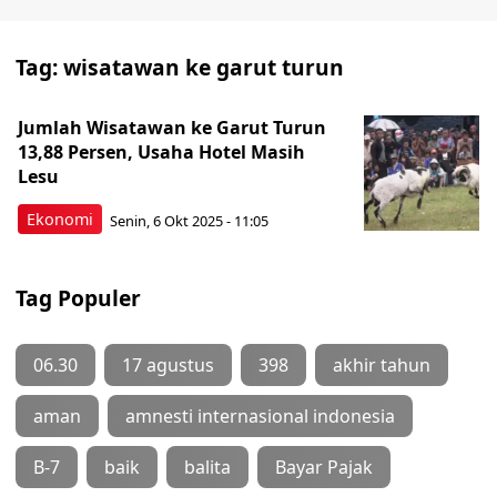
Tag:
wisatawan ke garut turun
Jumlah Wisatawan ke Garut Turun
13,88 Persen, Usaha Hotel Masih
Lesu
Ekonomi
Senin, 6 Okt 2025 - 11:05
Tag Populer
06.30
17 agustus
398
akhir tahun
aman
amnesti internasional indonesia
B-7
baik
balita
Bayar Pajak