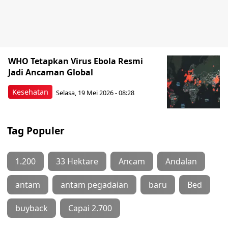
WHO Tetapkan Virus Ebola Resmi
Jadi Ancaman Global
Kesehatan
Selasa, 19 Mei 2026 - 08:28
Tag Populer
1.200
33 Hektare
Ancam
Andalan
antam
antam pegadaian
baru
Bed
buyback
Capai 2.700