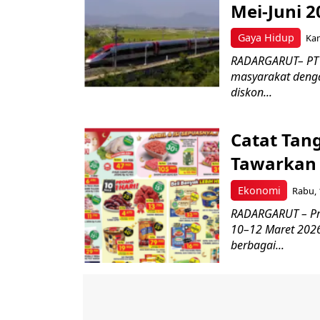
Mei-Juni 2
Gaya Hidup
Kam
RADARGARUT– PT K
masyarakat denga
diskon...
Catat Tan
Tawarkan 
Ekonomi
Rabu, 
RADARGARUT – Pr
10–12 Maret 2026
berbagai...