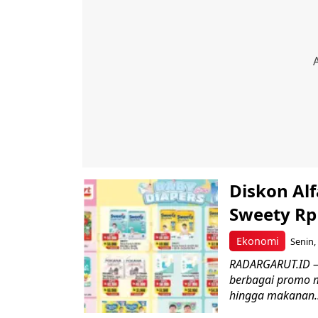
Diskon Al
Sweety Rp
Ekonomi
Senin,
RADARGARUT.ID – 
berbagai promo m
hingga makanan..