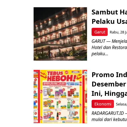
Sambut Ha
Pelaku Us
Garut
Rabu, 28 J
GARUT — Menjelan
Hotel dan Restor
pelaku...
Promo Ind
Desember 
Ini, Hingg
Ekonomi
Selasa
RADARGARUT.ID – 
mulai dari kebutu