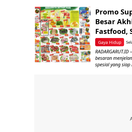
Promo Sup
Besar Akh
Fastfood,
Gaya Hidup
Sel
RADARGARUT.ID – 
besaran menjelan
spesial yang siap