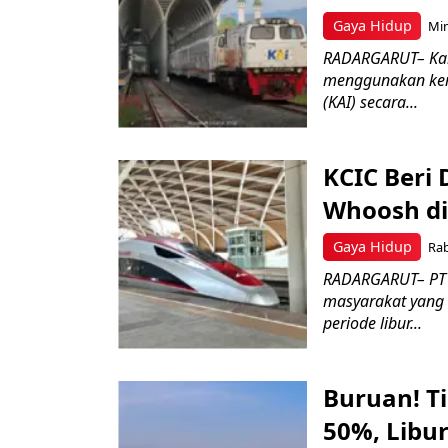
Gaya Hidup
Min
RADARGARUT– Kab
menggunakan kere
(KAI) secara...
KCIC Beri
Whoosh d
Gaya Hidup
Rab
RADARGARUT– PT K
masyarakat yang
periode libur...
Buruan! T
50%, Libu