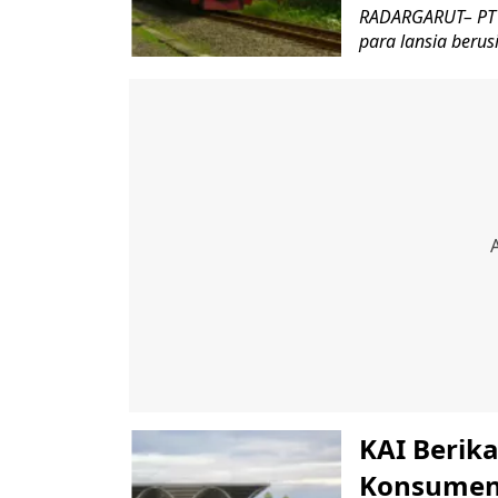
RADARGARUT– PT K
para lansia berus
KAI Berik
Konsumen,