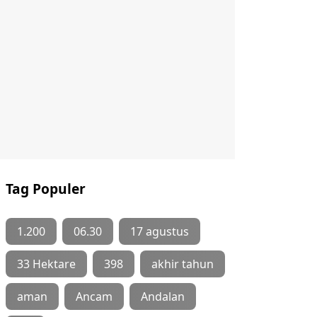
Tag Populer
1.200
06.30
17 agustus
33 Hektare
398
akhir tahun
aman
Ancam
Andalan