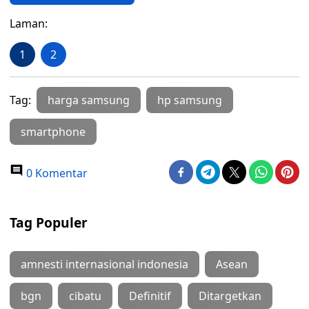
Laman:
1
2
Tag:
harga samsung
hp samsung
smartphone
0 Komentar
Tag Populer
amnesti internasional indonesia
Asean
bgn
cibatu
Definitif
Ditargetkan