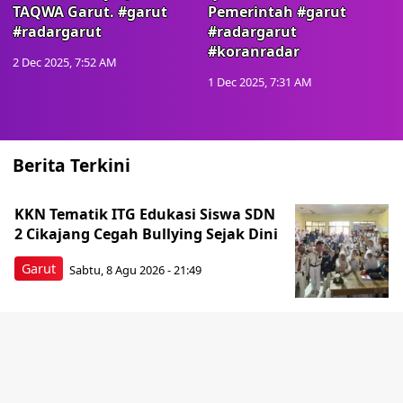
TAQWA Garut. #garut
Pemerintah #garut
#radargarut
#radargarut
#koranradar
2 Dec 2025, 7:52 AM
1 Dec 2025, 7:31 AM
Berita Terkini
KKN Tematik ITG Edukasi Siswa SDN
2 Cikajang Cegah Bullying Sejak Dini
Garut
Sabtu, 8 Agu 2026 - 21:49