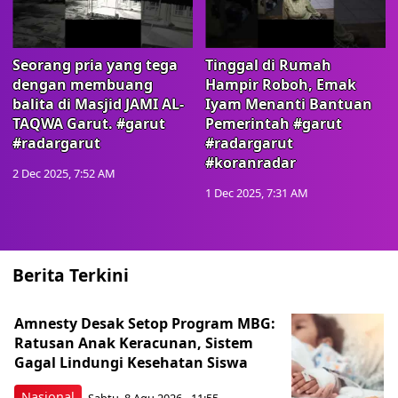
Seorang pria yang tega
Tinggal di Rumah
dengan membuang
Hampir Roboh, Emak
balita di Masjid JAMI AL-
Iyam Menanti Bantuan
TAQWA Garut. #garut
Pemerintah #garut
#radargarut
#radargarut
#koranradar
2 Dec 2025, 7:52 AM
1 Dec 2025, 7:31 AM
Berita Terkini
Amnesty Desak Setop Program MBG:
Ratusan Anak Keracunan, Sistem
Gagal Lindungi Kesehatan Siswa
Nasional
Sabtu, 8 Agu 2026 - 11:55