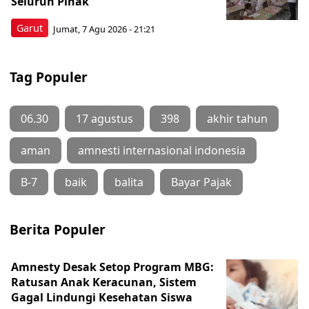
Seluruh Pihak
Garut
Jumat, 7 Agu 2026 - 21:21
Tag Populer
06.30
17 agustus
398
akhir tahun
aman
amnesti internasional indonesia
B-7
baik
balita
Bayar Pajak
Berita Populer
Amnesty Desak Setop Program MBG:
Ratusan Anak Keracunan, Sistem
Gagal Lindungi Kesehatan Siswa