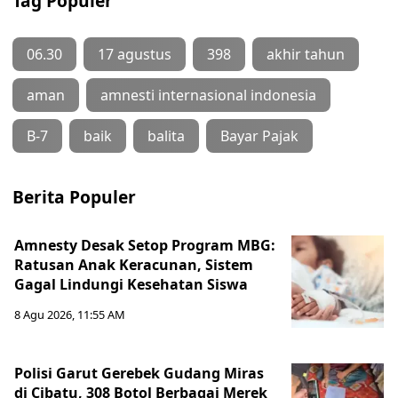
Tag Populer
06.30
17 agustus
398
akhir tahun
aman
amnesti internasional indonesia
B-7
baik
balita
Bayar Pajak
Berita Populer
Amnesty Desak Setop Program MBG:
Ratusan Anak Keracunan, Sistem
Gagal Lindungi Kesehatan Siswa
8 Agu 2026, 11:55 AM
Polisi Garut Gerebek Gudang Miras
di Cibatu, 308 Botol Berbagai Merek