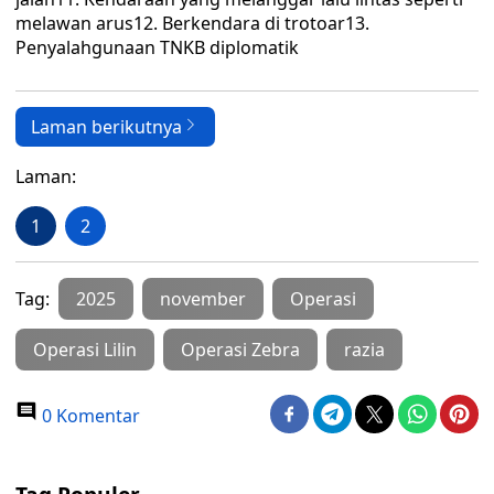
melawan arus12. Berkendara di trotoar13.
Penyalahgunaan TNKB diplomatik
Laman berikutnya
Laman:
1
2
Tag:
2025
november
Operasi
Operasi Lilin
Operasi Zebra
razia
0 Komentar