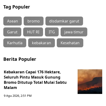
Tag Populer
Asean
bromo
disdamkar garut
Garut
HUT RI
ITG
jawa timur
Karhutla
kebakaran
Kesehatan
Berita Populer
Kebakaran Capai 176 Hektare,
Seluruh Pintu Masuk Gunung
Bromo Ditutup Total Mulai Sabtu
Malam
9 Agu 2026, 2:51 PM