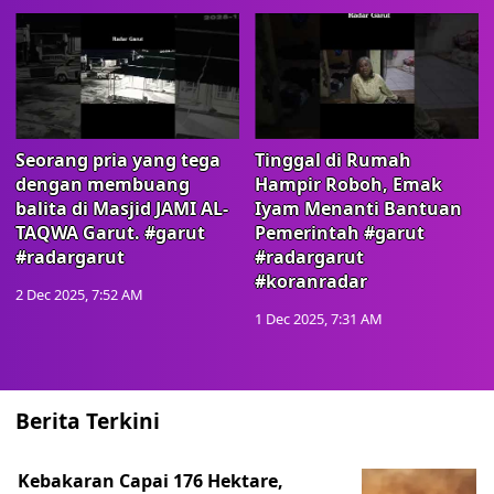
Seorang pria yang tega
Tinggal di Rumah
dengan membuang
Hampir Roboh, Emak
balita di Masjid JAMI AL-
Iyam Menanti Bantuan
TAQWA Garut. #garut
Pemerintah #garut
#radargarut
#radargarut
#koranradar
2 Dec 2025, 7:52 AM
1 Dec 2025, 7:31 AM
Berita Terkini
Kebakaran Capai 176 Hektare,