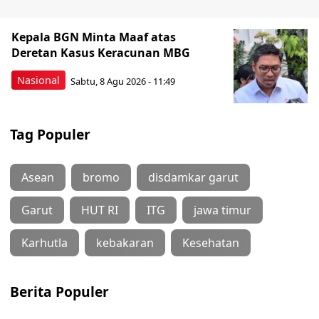
Kepala BGN Minta Maaf atas
Deretan Kasus Keracunan MBG
Nasional
Sabtu, 8 Agu 2026 - 11:49
Tag Populer
Asean
bromo
disdamkar garut
Garut
HUT RI
ITG
jawa timur
Karhutla
kebakaran
Kesehatan
Berita Populer