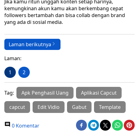
Jika kamu ritun unggah konten setiap harinya,
kemungkinan akun kamu akan berkembang cepat
followers bertambah dan bisa collab dengan brand
yang ada di sosial media.
Laman berikutnya
Laman:
1
2
Tag:
Apk Penghasil Uang
Aplikasi Capcut
capcut
Edit Vidio
Gabut
Template
0 Komentar