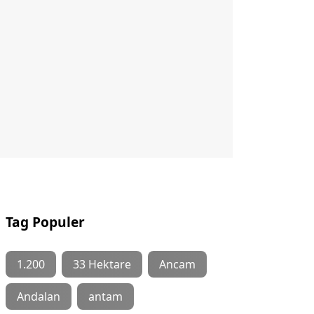
Tag Populer
1.200
33 Hektare
Ancam
Andalan
antam