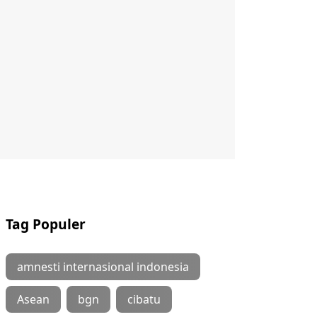
Tag Populer
amnesti internasional indonesia
Asean
bgn
cibatu