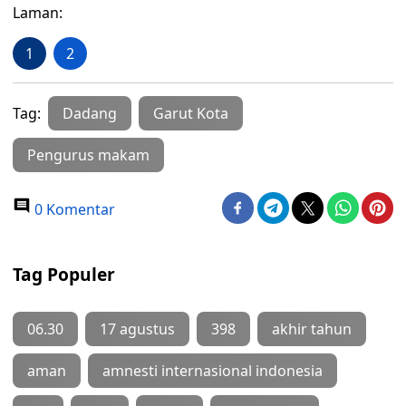
Laman:
1
2
Tag:
Dadang
Garut Kota
Pengurus makam
0 Komentar
Tag Populer
06.30
17 agustus
398
akhir tahun
aman
amnesti internasional indonesia