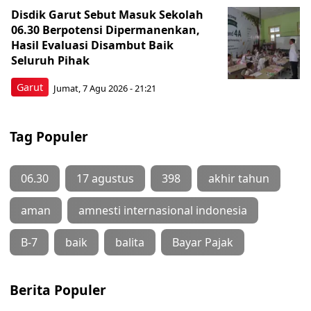
Disdik Garut Sebut Masuk Sekolah
06.30 Berpotensi Dipermanenkan,
Hasil Evaluasi Disambut Baik
Seluruh Pihak
Garut
Jumat, 7 Agu 2026 - 21:21
Tag Populer
06.30
17 agustus
398
akhir tahun
aman
amnesti internasional indonesia
B-7
baik
balita
Bayar Pajak
Berita Populer