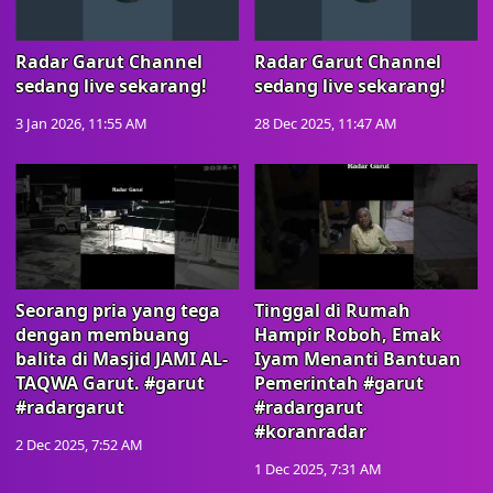
Radar Garut Channel
Radar Garut Channel
sedang live sekarang!
sedang live sekarang!
3 Jan 2026, 11:55 AM
28 Dec 2025, 11:47 AM
Seorang pria yang tega
Tinggal di Rumah
dengan membuang
Hampir Roboh, Emak
balita di Masjid JAMI AL-
Iyam Menanti Bantuan
TAQWA Garut. #garut
Pemerintah #garut
#radargarut
#radargarut
#koranradar
2 Dec 2025, 7:52 AM
1 Dec 2025, 7:31 AM