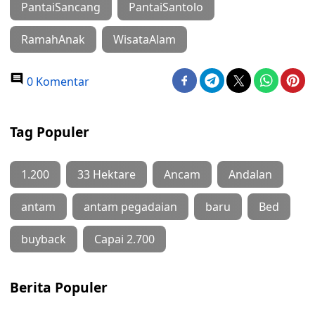
PantaiSancang
PantaiSantolo
RamahAnak
WisataAlam
0 Komentar
Tag Populer
1.200
33 Hektare
Ancam
Andalan
antam
antam pegadaian
baru
Bed
buyback
Capai 2.700
Berita Populer