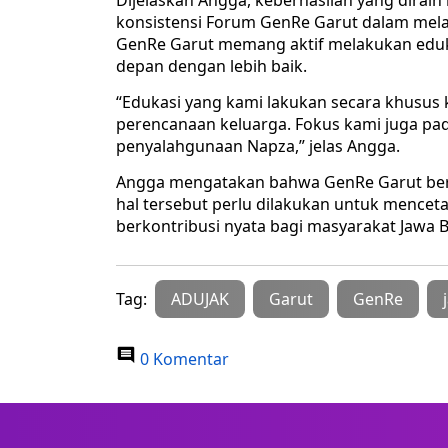
Dijelaskan Angga, keberhasilan yang diraih 
konsistensi Forum GenRe Garut dalam mela
GenRe Garut memang aktif melakukan eduk
depan dengan lebih baik.
“Edukasi yang kami lakukan secara khusus k
perencanaan keluarga. Fokus kami juga pad
penyalahgunaan Napza,” jelas Angga.
Angga mengatakan bahwa GenRe Garut be
hal tersebut perlu dilakukan untuk menceta
berkontribusi nyata bagi masyarakat Jawa 
Tag:
ADUJAK
Garut
GenRe
0 Komentar