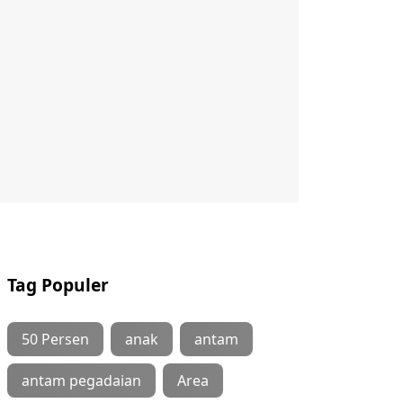
Tag Populer
50 Persen
anak
antam
antam pegadaian
Area