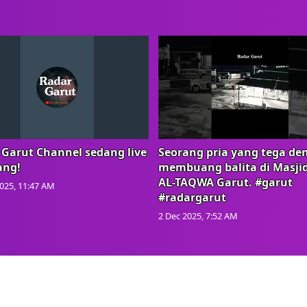
 Garut Channel sedang live
Seorang pria yang tega de
ang!
membuang balita di Masji
AL-TAQWA Garut. #garut
025, 11:47 AM
#radargarut
2 Dec 2025, 7:52 AM