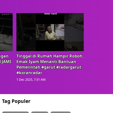
ngan
Tinggal di Rumah Hampir Roboh,
d JAMI
Emak Iyam Menanti Bantuan
Pemerintah #garut #radargarut
#koranradar
1 Dec 2025, 7:31 AM
Tag Populer