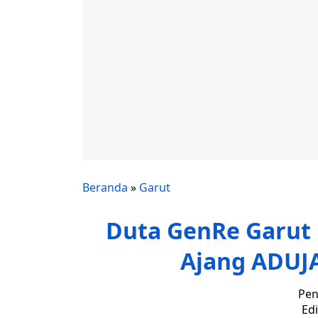
Beranda
»
Garut
Duta GenRe Garut R
Ajang ADUJA
Pen
Edi