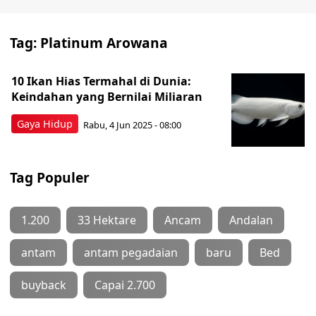
Tag:
Platinum Arowana
10 Ikan Hias Termahal di Dunia:
Keindahan yang Bernilai Miliaran
Gaya Hidup
Rabu, 4 Jun 2025 - 08:00
Tag Populer
1.200
33 Hektare
Ancam
Andalan
antam
antam pegadaian
baru
Bed
buyback
Capai 2.700