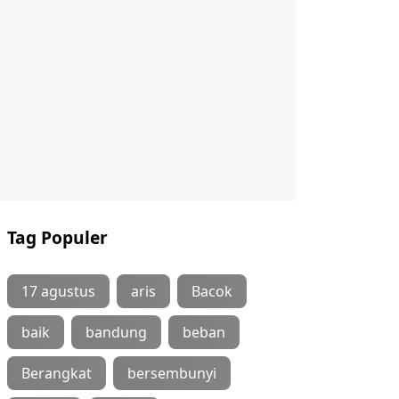
Tag Populer
17 agustus
aris
Bacok
baik
bandung
beban
Berangkat
bersembunyi