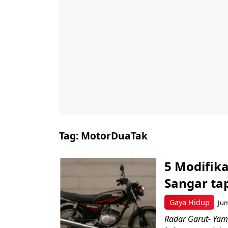
Tag:
MotorDuaTak
5 Modifik
Sangar tap
Gaya Hidup
Jum
Radar Garut- Yam