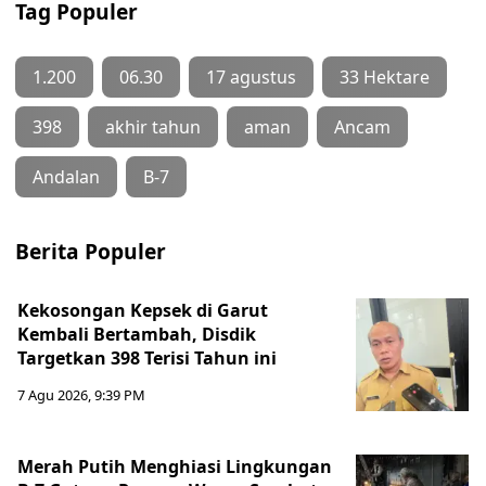
Tag Populer
1.200
06.30
17 agustus
33 Hektare
398
akhir tahun
aman
Ancam
Andalan
B-7
Berita Populer
Kekosongan Kepsek di Garut
Kembali Bertambah, Disdik
Targetkan 398 Terisi Tahun ini
7 Agu 2026, 9:39 PM
Merah Putih Menghiasi Lingkungan