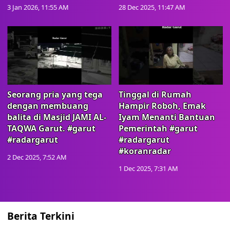
3 Jan 2026, 11:55 AM
28 Dec 2025, 11:47 AM
Seorang pria yang tega
Tinggal di Rumah
dengan membuang
Hampir Roboh, Emak
balita di Masjid JAMI AL-
Iyam Menanti Bantuan
TAQWA Garut. #garut
Pemerintah #garut
#radargarut
#radargarut
#koranradar
2 Dec 2025, 7:52 AM
1 Dec 2025, 7:31 AM
Berita Terkini