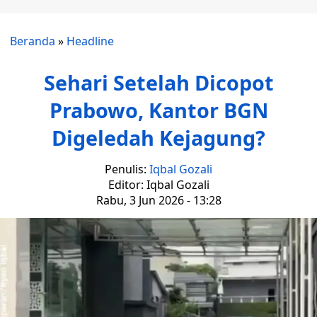
Beranda
»
Headline
Sehari Setelah Dicopot
Prabowo, Kantor BGN
Digeledah Kejagung?
Penulis:
Iqbal Gozali
Editor: Iqbal Gozali
Rabu, 3 Jun 2026 - 13:28