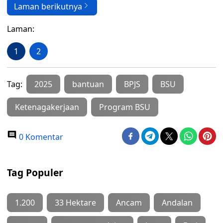
Laman berikutnya
Laman:
1
2
Tag:
2025
bantuan
BPJS
BSU
Ketenagakerjaan
Program BSU
0 Komentar
Tag Populer
1.200
33 Hektare
Ancam
Andalan