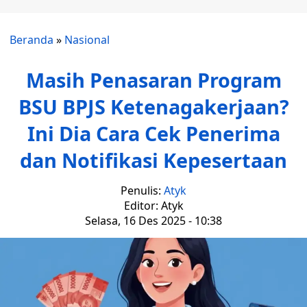
Beranda
»
Nasional
Masih Penasaran Program
BSU BPJS Ketenagakerjaan?
Ini Dia Cara Cek Penerima
dan Notifikasi Kepesertaan
Penulis:
Atyk
Editor: Atyk
Selasa, 16 Des 2025 - 10:38