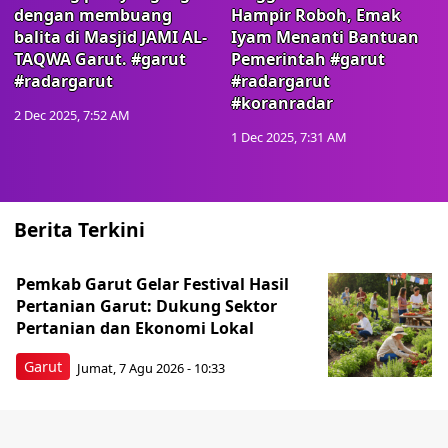
dengan membuang
Hampir Roboh, Emak
balita di Masjid JAMI AL-
Iyam Menanti Bantuan
TAQWA Garut. #garut
Pemerintah #garut
#radargarut
#radargarut
#koranradar
2 Dec 2025, 7:52 AM
1 Dec 2025, 7:31 AM
Berita Terkini
Pemkab Garut Gelar Festival Hasil
Pertanian Garut: Dukung Sektor
Pertanian dan Ekonomi Lokal
Garut
Jumat, 7 Agu 2026 - 10:33