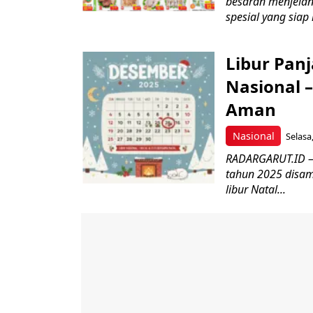
besaran menjelan
spesial yang siap
Libur Panj
Nasional –
Aman
Nasional
Selasa
RADARGARUT.ID –
tahun 2025 disam
libur Natal...