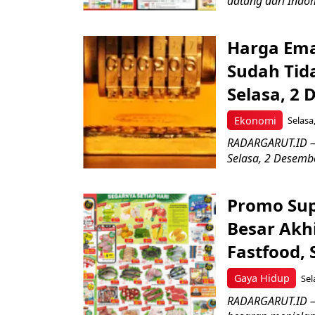
datang dari Indo
Harga Ema
Sudah Tida
Selasa, 2
Ekonomi
Selasa
RADARGARUT.ID – 
Selasa, 2 Desemb
Promo Sup
Besar Akh
Fastfood,
Gaya Hidup
Sel
RADARGARUT.ID – 