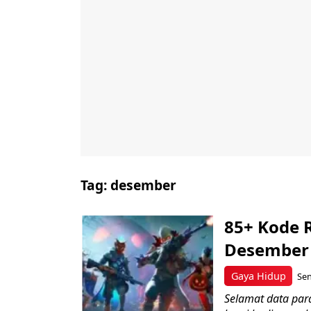
Tag:
desember
85+ Kode R
Desember 
Gaya Hidup
Sen
Selamat data para