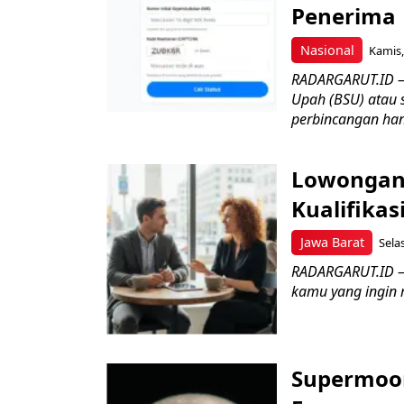
Penerima
Nasional
Kamis,
RADARGARUT.ID – 
Upah (BSU) atau s
perbincangan han
Lowongan K
Kualifika
Jawa Barat
Sela
RADARGARUT.ID – 
kamu yang ingin 
Supermoon