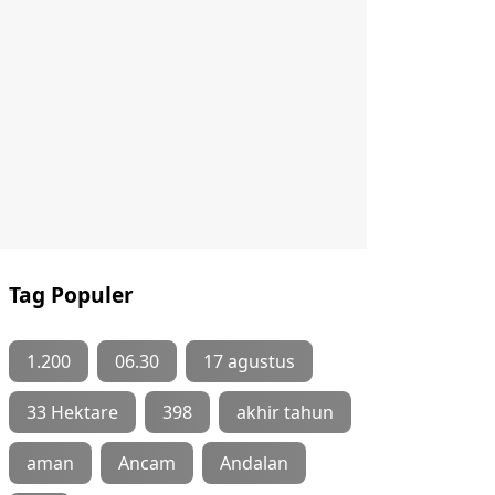
Tag Populer
1.200
06.30
17 agustus
33 Hektare
398
akhir tahun
aman
Ancam
Andalan