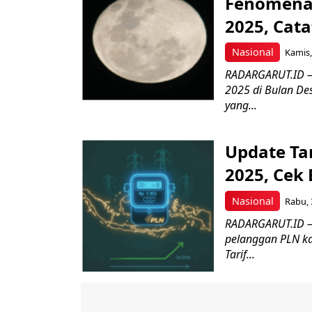
Fenomena 
2025, Cat
Nasional
Kamis,
RADARGARUT.ID –
2025 di Bulan D
yang...
Update Ta
2025, Cek
Nasional
Rabu, 
RADARGARUT.ID – 
pelanggan PLN kar
Tarif...