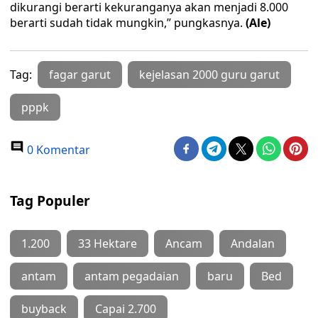
dikurangi berarti kekuranganya akan menjadi 8.000
berarti sudah tidak mungkin,” pungkasnya.
(Ale)
Tag:
fagar garut
kejelasan 2000 guru garut
pppk
0 Komentar
Tag Populer
1.200
33 Hektare
Ancam
Andalan
antam
antam pegadaian
baru
Bed
buyback
Capai 2.700