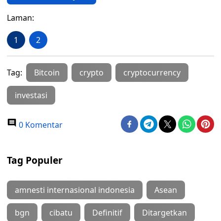
Laman:
1
2
Tag:
Bitcoin
crypto
cryptocurrency
investasi
0 Komentar
Tag Populer
amnesti internasional indonesia
Asean
bgn
cibatu
Definitif
Ditargetkan