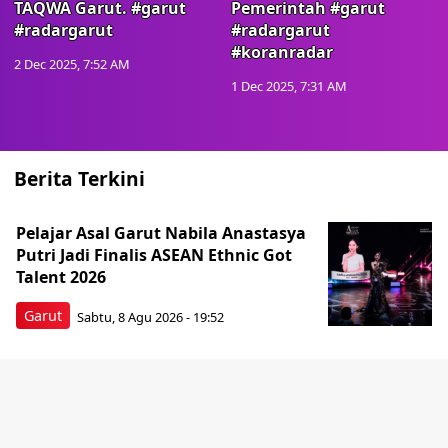
TAQWA Garut. #garut
Pemerintah #garut
#radargarut
#radargarut
#koranradar
2 Dec 2025, 7:52 AM
1 Dec 2025, 7:31 AM
Berita Terkini
Pelajar Asal Garut Nabila Anastasya
Putri Jadi Finalis ASEAN Ethnic Got
Talent 2026
Garut
Sabtu, 8 Agu 2026 - 19:52