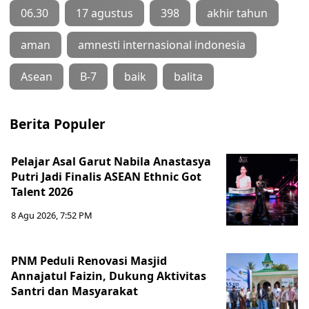
06.30
17 agustus
398
akhir tahun
aman
amnesti internasional indonesia
Asean
B-7
baik
balita
Berita Populer
Pelajar Asal Garut Nabila Anastasya
Putri Jadi Finalis ASEAN Ethnic Got
Talent 2026
8 Agu 2026, 7:52 PM
PNM Peduli Renovasi Masjid
Annajatul Faizin, Dukung Aktivitas
Santri dan Masyarakat