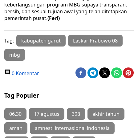
keberlangsungan program MBG supaya transparan,
bersih, dan sesuai tujuan awal yang telah ditetapkan
pemerintah pusat.
(Feri)
Tag:
kabupaten garut
Laskar Prabowo 08
mbg
0 Komentar
Tag Populer
06.30
17 agustus
398
akhir tahun
aman
amnesti internasional indonesia