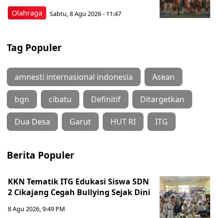
Olahraga
Sabtu, 8 Agu 2026 - 11:47
Tag Populer
amnesti internasional indonesia
Asean
bgn
cibatu
Definitif
Ditargetkan
Dua Desa
Garut
HUT RI
ITG
Berita Populer
KKN Tematik ITG Edukasi Siswa SDN
2 Cikajang Cegah Bullying Sejak Dini
8 Agu 2026, 9:49 PM