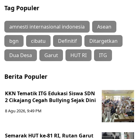
Tag Populer
amnesti internasional indonesia
Asean
bgn
cibatu
Definitif
Ditargetkan
Dua Desa
Garut
HUT RI
ITG
Berita Populer
KKN Tematik ITG Edukasi Siswa SDN
2 Cikajang Cegah Bullying Sejak Dini
8 Agu 2026, 9:49 PM
Semarak HUT ke-81 RI, Rutan Garut