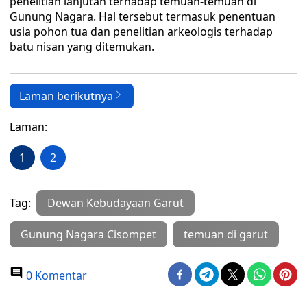
penelitian lanjutan terhadap temuan-temuan di
Gunung Nagara. Hal tersebut termasuk penentuan
usia pohon tua dan penelitian arkeologis terhadap
batu nisan yang ditemukan.
Laman berikutnya
Laman:
1
2
Tag:
Dewan Kebudayaan Garut
Gunung Nagara Cisompet
temuan di garut
0 Komentar