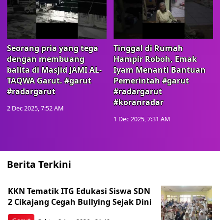
Seorang pria yang tega
Tinggal di Rumah
dengan membuang
Hampir Roboh, Emak
balita di Masjid JAMI AL-
Iyam Menanti Bantuan
TAQWA Garut. #garut
Pemerintah #garut
#radargarut
#radargarut
#koranradar
2 Dec 2025, 7:52 AM
1 Dec 2025, 7:31 AM
Berita Terkini
KKN Tematik ITG Edukasi Siswa SDN
2 Cikajang Cegah Bullying Sejak Dini