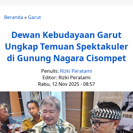
Beranda
»
Garut
Dewan Kebudayaan Garut
Ungkap Temuan Spektakuler
di Gunung Nagara Cisompet
Penulis:
Rizki Peratami
Editor: Rizki Peratami
Rabu, 12 Nov 2025 - 08:57