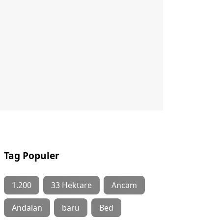
Tag Populer
1.200
33 Hektare
Ancam
Andalan
baru
Bed