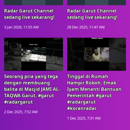
Radar Garut Channel
Radar Garut Channel
sedang live sekarang!
sedang live sekarang!
3 Jan 2026, 11:55 AM
28 Dec 2025, 11:47 AM
Seorang pria yang tega
Tinggal di Rumah
dengan membuang
Hampir Roboh, Emak
balita di Masjid JAMI AL-
Iyam Menanti Bantuan
TAQWA Garut. #garut
Pemerintah #garut
#radargarut
#radargarut
#koranradar
2 Dec 2025, 7:52 AM
1 Dec 2025, 7:31 AM