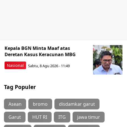
Kepala BGN Minta Maaf atas
Deretan Kasus Keracunan MBG
Nasional
Sabtu, 8 Agu 2026 - 11:49
Tag Populer
Asean
bromo
disdamkar garut
Garut
HUT RI
ITG
jawa timur