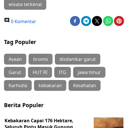
wisata terkenal
0 Komentar
Tag Populer
Asean
bromo
disdamkar garut
Garut
HUT RI
ITG
jawa timur
Karhutla
kebakaran
Kesehatan
Berita Populer
Kebakaran Capai 176 Hektare,
Seluruh Pintu Masuk Gunung