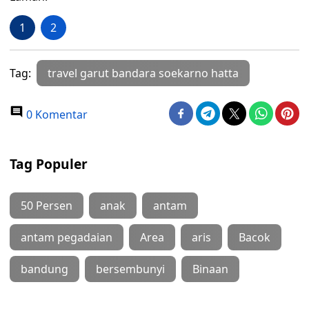
1
2
Tag:
travel garut bandara soekarno hatta
0 Komentar
Tag Populer
50 Persen
anak
antam
antam pegadaian
Area
aris
Bacok
bandung
bersembunyi
Binaan