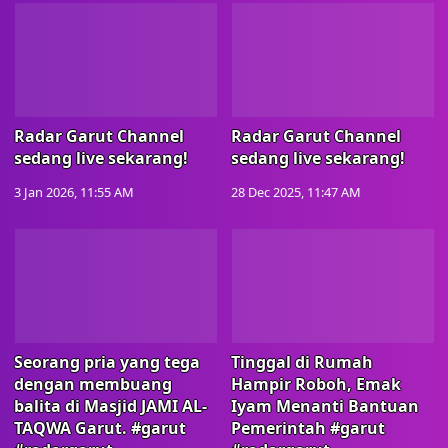
Radar Garut Channel
Radar Garut Channel
sedang live sekarang!
sedang live sekarang!
3 Jan 2026, 11:55 AM
28 Dec 2025, 11:47 AM
Seorang pria yang tega
Tinggal di Rumah
dengan membuang
Hampir Roboh, Emak
balita di Masjid JAMI AL-
Iyam Menanti Bantuan
TAQWA Garut. #garut
Pemerintah #garut