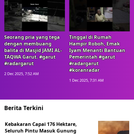
Seorang pria yang tega
Tinggal di Rumah
dengan membuang
Hampir Roboh, Emak
balita di Masjid JAMI AL-
Iyam Menanti Bantuan
TAQWA Garut. #garut
Pemerintah #garut
#radargarut
#radargarut
#koranradar
2 Dec 2025, 7:52 AM
1 Dec 2025, 7:31 AM
Berita Terkini
Kebakaran Capai 176 Hektare,
Seluruh Pintu Masuk Gunung