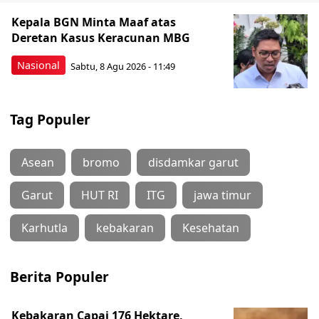
Kepala BGN Minta Maaf atas
Deretan Kasus Keracunan MBG
Nasional
Sabtu, 8 Agu 2026 - 11:49
Tag Populer
Asean
bromo
disdamkar garut
Garut
HUT RI
ITG
jawa timur
Karhutla
kebakaran
Kesehatan
Berita Populer
Kebakaran Capai 176 Hektare,