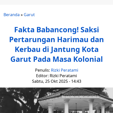
Beranda
»
Garut
Fakta Babancong! Saksi
Pertarungan Harimau dan
Kerbau di Jantung Kota
Garut Pada Masa Kolonial
Penulis:
Rizki Peratami
Editor: Rizki Peratami
Sabtu, 25 Okt 2025 - 14:43