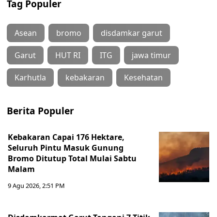
Tag Populer
Asean
bromo
disdamkar garut
Garut
HUT RI
ITG
jawa timur
Karhutla
kebakaran
Kesehatan
Berita Populer
Kebakaran Capai 176 Hektare,
Seluruh Pintu Masuk Gunung
Bromo Ditutup Total Mulai Sabtu
Malam
9 Agu 2026, 2:51 PM