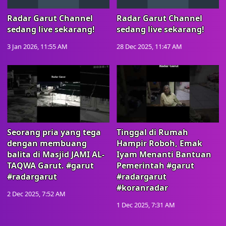
Radar Garut Channel
Radar Garut Channel
sedang live sekarang!
sedang live sekarang!
3 Jan 2026, 11:55 AM
28 Dec 2025, 11:47 AM
Seorang pria yang tega
Tinggal di Rumah
dengan membuang
Hampir Roboh, Emak
balita di Masjid JAMI AL-
Iyam Menanti Bantuan
TAQWA Garut. #garut
Pemerintah #garut
#radargarut
#radargarut
#koranradar
2 Dec 2025, 7:52 AM
1 Dec 2025, 7:31 AM