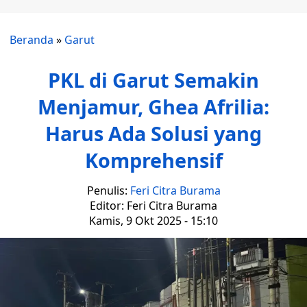
Beranda
»
Garut
PKL di Garut Semakin
Menjamur, Ghea Afrilia:
Harus Ada Solusi yang
Komprehensif
Penulis:
Feri Citra Burama
Editor: Feri Citra Burama
Kamis, 9 Okt 2025 - 15:10