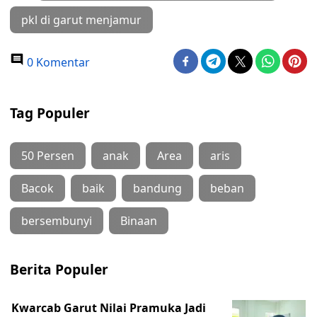
pkl di garut menjamur
0 Komentar
Tag Populer
50 Persen
anak
Area
aris
Bacok
baik
bandung
beban
bersembunyi
Binaan
Berita Populer
Kwarcab Garut Nilai Pramuka Jadi