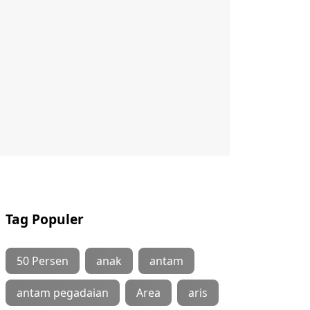
Tag Populer
50 Persen
anak
antam
antam pegadaian
Area
aris