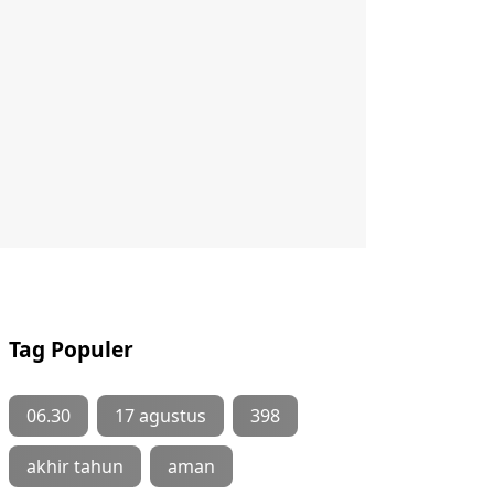
Tag Populer
06.30
17 agustus
398
akhir tahun
aman