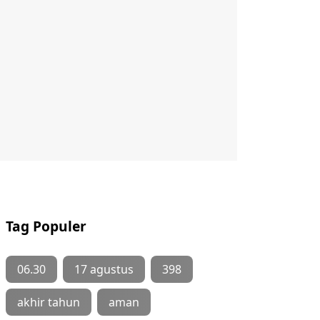
Tag Populer
06.30
17 agustus
398
akhir tahun
aman