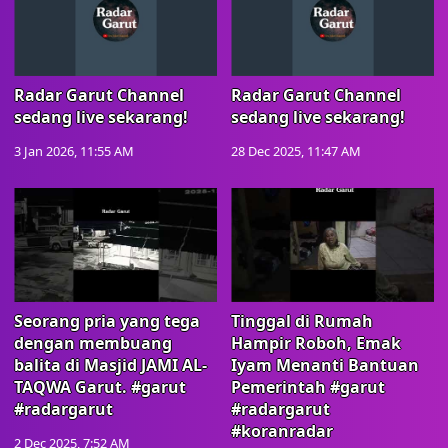
Radar Garut Channel
Radar Garut Channel
sedang live sekarang!
sedang live sekarang!
3 Jan 2026, 11:55 AM
28 Dec 2025, 11:47 AM
Seorang pria yang tega
Tinggal di Rumah
dengan membuang
Hampir Roboh, Emak
balita di Masjid JAMI AL-
Iyam Menanti Bantuan
TAQWA Garut. #garut
Pemerintah #garut
#radargarut
#radargarut
#koranradar
2 Dec 2025, 7:52 AM