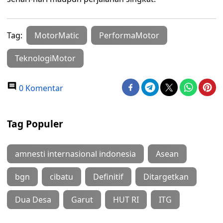
Tag:
MotorMatic
PerformaMotor
TeknologiMotor
0 Komentar
Tag Populer
amnesti internasional indonesia
Asean
bgn
cibatu
Definitif
Ditargetkan
Dua Desa
Garut
HUT RI
ITG