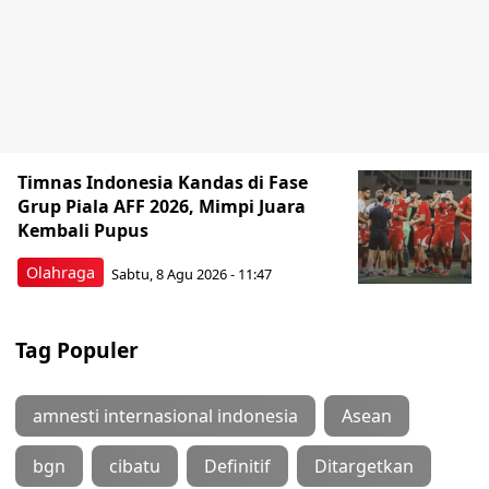
Timnas Indonesia Kandas di Fase
Grup Piala AFF 2026, Mimpi Juara
Kembali Pupus
Olahraga
Sabtu, 8 Agu 2026 - 11:47
Tag Populer
amnesti internasional indonesia
Asean
bgn
cibatu
Definitif
Ditargetkan