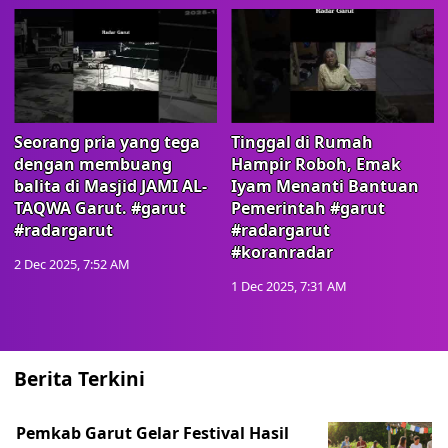
Seorang pria yang tega
Tinggal di Rumah
dengan membuang
Hampir Roboh, Emak
balita di Masjid JAMI AL-
Iyam Menanti Bantuan
TAQWA Garut. #garut
Pemerintah #garut
#radargarut
#radargarut
#koranradar
2 Dec 2025, 7:52 AM
1 Dec 2025, 7:31 AM
Berita Terkini
Pemkab Garut Gelar Festival Hasil