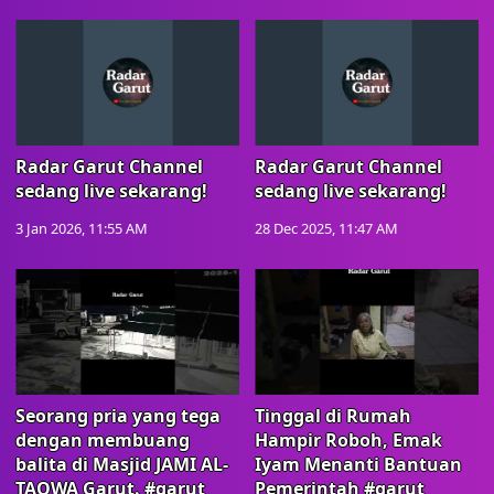
Radar Garut Channel
Radar Garut Channel
sedang live sekarang!
sedang live sekarang!
3 Jan 2026, 11:55 AM
28 Dec 2025, 11:47 AM
Seorang pria yang tega
Tinggal di Rumah
dengan membuang
Hampir Roboh, Emak
balita di Masjid JAMI AL-
Iyam Menanti Bantuan
TAQWA Garut. #garut
Pemerintah #garut