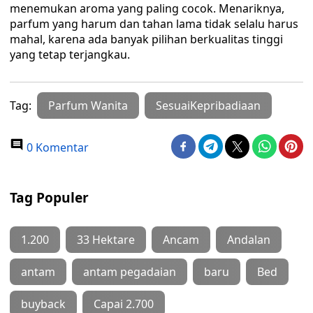
menemukan aroma yang paling cocok. Menariknya,
parfum yang harum dan tahan lama tidak selalu harus
mahal, karena ada banyak pilihan berkualitas tinggi
yang tetap terjangkau.
Tag:
Parfum Wanita
SesuaiKepribadiaan
0 Komentar
Tag Populer
1.200
33 Hektare
Ancam
Andalan
antam
antam pegadaian
baru
Bed
buyback
Capai 2.700