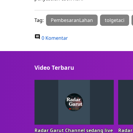
Tag:
PembesaranLahan
tolgetaci
0 Komentar
Video Terbaru
Radar Garut Channel sedang live
Radar