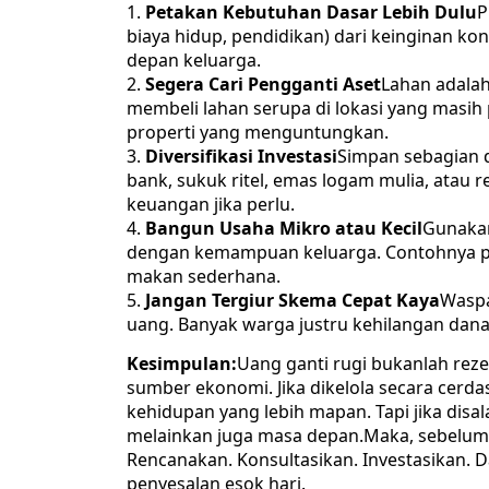
Petakan Kebutuhan Dasar Lebih Dulu
P
biaya hidup, pendidikan) dari keinginan k
depan keluarga.
Segera Cari Pengganti Aset
Lahan adalah
membeli lahan serupa di lokasi yang masih
properti yang menguntungkan.
Diversifikasi Investasi
Simpan sebagian d
bank, sukuk ritel, emas logam mulia, atau
keuangan jika perlu.
Bangun Usaha Mikro atau Kecil
Gunakan
dengan kemampuan keluarga. Contohnya pe
makan sederhana.
Jangan Tergiur Skema Cepat Kaya
Waspa
uang. Banyak warga justru kehilangan dana 
Kesimpulan:
Uang ganti rugi bukanlah rez
sumber ekonomi. Jika dikelola secara cerda
kehidupan yang lebih mapan. Tapi jika dis
melainkan juga masa depan.Maka, sebelum 
Rencanakan. Konsultasikan. Investasikan. D
penyesalan esok hari.