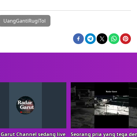
UangGantiRugiTol
 Garut Channel sedang live
Seorang pria yang tega de