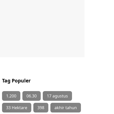
Tag Populer
1.200
06.30
17 agustus
33 Hektare
398
akhir tahun