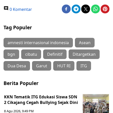
0 Komentar
Tag Populer
amnesti internasional indonesia
Asean
bgn
cibatu
Definitif
Ditargetkan
Dua Desa
Garut
HUT RI
ITG
Berita Populer
KKN Tematik ITG Edukasi Siswa SDN
2 Cikajang Cegah Bullying Sejak Dini
8 Agu 2026, 9:49 PM