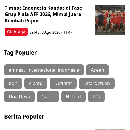
Timnas Indonesia Kandas di Fase
Grup Piala AFF 2026, Mimpi Juara
Kembali Pupus
Olahraga
Sabtu, 8 Agu 2026 - 11:47
Tag Populer
amnesti internasional indonesia
Asean
bgn
cibatu
Definitif
Ditargetkan
Dua Desa
Garut
HUT RI
ITG
Berita Populer