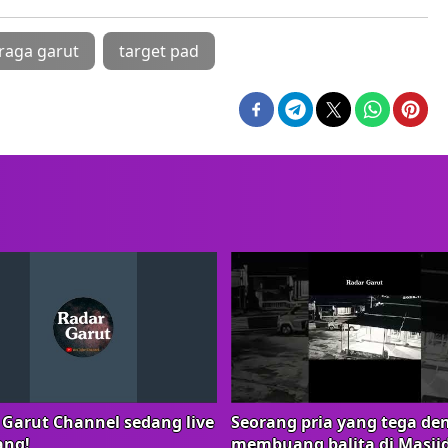
raga garut
target pad
 Garut Channel sedang live
Seorang pria yang tega de
ang!
membuang balita di Masji