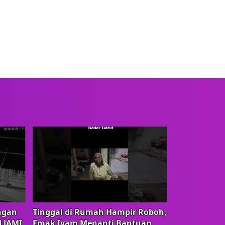
ngan
Tinggal di Rumah Hampir Roboh,
d JAMI
Emak Iyam Menanti Bantuan