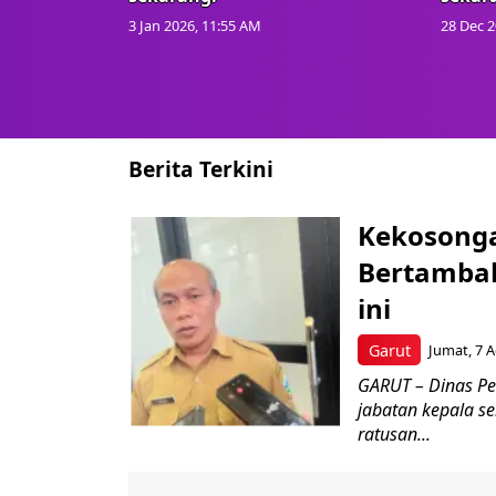
3 Jan 2026, 11:55 AM
28 Dec 2
Berita Terkini
Kekosonga
Bertambah,
ini
Garut
Jumat, 7 A
GARUT – Dinas Pe
jabatan kepala s
ratusan...