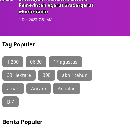
Pemerintah #garut #radargarut
#koranradar
1 Dec 2025, 7:31 AM
Tag Populer
1.200
06.30
17 agustus
33 Hektare
398
akhir tahun
aman
Ancam
Andalan
B-7
Berita Populer