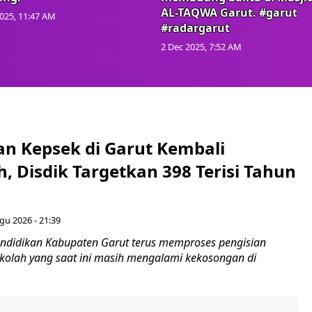
AL-TAQWA Garut. #garut
025, 11:47 AM
#radargarut
2 Dec 2025, 7:52 AM
n Kepsek di Garut Kembali
 Disdik Targetkan 398 Terisi Tahun
gu 2026 - 21:39
ndidikan Kabupaten Garut terus memproses pengisian
ekolah yang saat ini masih mengalami kekosongan di