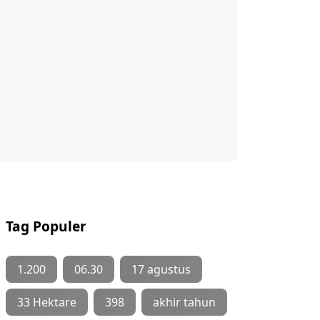
Tag Populer
1.200
06.30
17 agustus
33 Hektare
398
akhir tahun