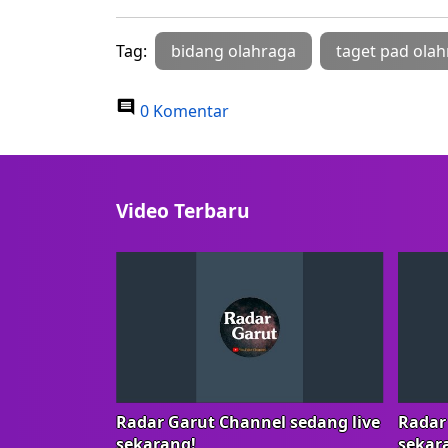
Tag:
bidang olahraga
taget pad olah
0 Komentar
Video Terbaru
Radar Garut Channel sedang live
Radar
sekarang!
sekar