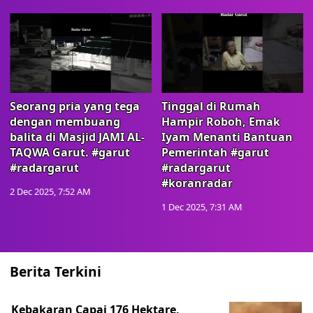
Seorang pria yang tega
Tinggal di Rumah
dengan membuang
Hampir Roboh, Emak
balita di Masjid JAMI AL-
Iyam Menanti Bantuan
TAQWA Garut. #garut
Pemerintah #garut
#radargarut
#radargarut
#koranradar
2 Dec 2025, 7:52 AM
1 Dec 2025, 7:31 AM
Berita Terkini
Kebakaran Capai 176 Hektare,