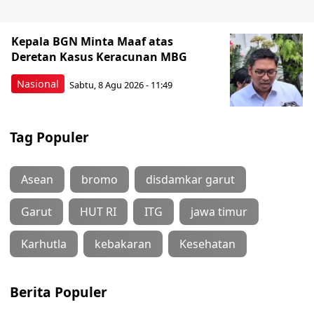
Kepala BGN Minta Maaf atas
Deretan Kasus Keracunan MBG
Nasional
Sabtu, 8 Agu 2026 - 11:49
Tag Populer
Asean
bromo
disdamkar garut
Garut
HUT RI
ITG
jawa timur
Karhutla
kebakaran
Kesehatan
Berita Populer