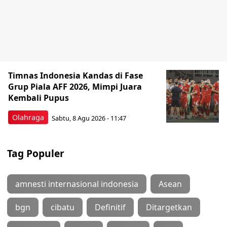
Timnas Indonesia Kandas di Fase
Grup Piala AFF 2026, Mimpi Juara
Kembali Pupus
Olahraga
Sabtu, 8 Agu 2026 - 11:47
Tag Populer
amnesti internasional indonesia
Asean
bgn
cibatu
Definitif
Ditargetkan