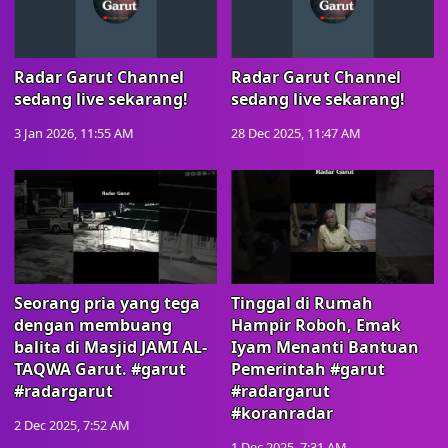
Radar Garut Channel
Radar Garut Channel
sedang live sekarang!
sedang live sekarang!
3 Jan 2026, 11:55 AM
28 Dec 2025, 11:47 AM
Seorang pria yang tega
Tinggal di Rumah
dengan membuang
Hampir Roboh, Emak
balita di Masjid JAMI AL-
Iyam Menanti Bantuan
TAQWA Garut. #garut
Pemerintah #garut
#radargarut
#radargarut
#koranradar
2 Dec 2025, 7:52 AM
1 Dec 2025, 7:31 AM