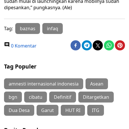
sudah mulai di launchingkan karena mobilnya sudah
dipesankan,” pungkasnya. (Ale)
Tag:
baznas
infaq
0 Komentar
Tag Populer
amnesti internasional indonesia
Asean
bgn
cibatu
Definitif
Ditargetkan
Dua Desa
Garut
HUT RI
ITG