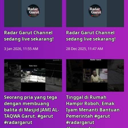
Radar Garut Channel
Radar Garut Channel
sedang live sekarang!
sedang live sekarang!
3 Jan 2026, 11:55 AM
28 Dec 2025, 11:47 AM
Seorang pria yang tega
Tinggal di Rumah
dengan membuang
Hampir Roboh, Emak
balita di Masjid JAMI AL-
Iyam Menanti Bantuan
TAQWA Garut. #garut
Pemerintah #garut
#radargarut
#radargarut