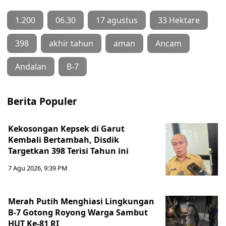
1.200
06.30
17 agustus
33 Hektare
398
akhir tahun
aman
Ancam
Andalan
B-7
Berita Populer
Kekosongan Kepsek di Garut
Kembali Bertambah, Disdik
Targetkan 398 Terisi Tahun ini
7 Agu 2026, 9:39 PM
Merah Putih Menghiasi Lingkungan
B-7 Gotong Royong Warga Sambut
HUT Ke-81 RI