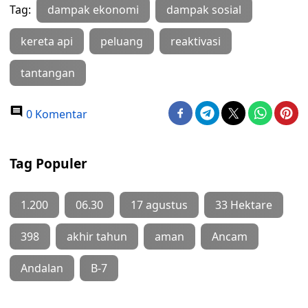
Tag:
dampak ekonomi
dampak sosial
kereta api
peluang
reaktivasi
tantangan
0 Komentar
Tag Populer
1.200
06.30
17 agustus
33 Hektare
398
akhir tahun
aman
Ancam
Andalan
B-7