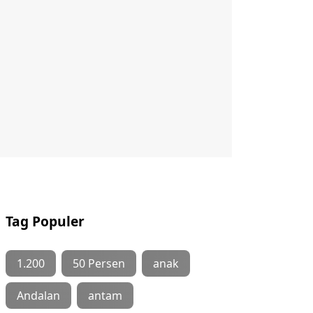
Tag Populer
1.200
50 Persen
anak
Andalan
antam