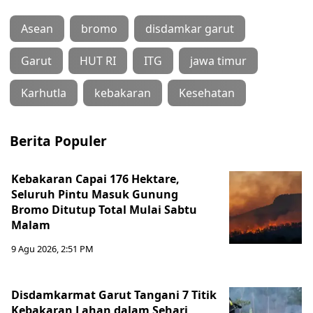
Asean
bromo
disdamkar garut
Garut
HUT RI
ITG
jawa timur
Karhutla
kebakaran
Kesehatan
Berita Populer
Kebakaran Capai 176 Hektare,
Seluruh Pintu Masuk Gunung
Bromo Ditutup Total Mulai Sabtu
Malam
9 Agu 2026, 2:51 PM
Disdamkarmat Garut Tangani 7 Titik
Kebakaran Lahan dalam Sehari,