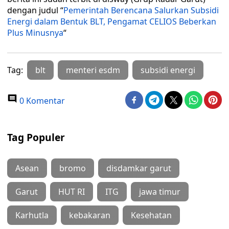
dengan judul “
Pemerintah Berencana Salurkan Subsidi
Energi dalam Bentuk BLT, Pengamat CELIOS Beberkan
Plus Minusnya
“
Tag:
blt
menteri esdm
subsidi energi
0 Komentar
Tag Populer
Asean
bromo
disdamkar garut
Garut
HUT RI
ITG
jawa timur
Karhutla
kebakaran
Kesehatan