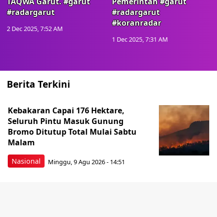
TAQWA Garut. #garut
Pemerintah #garut
#radargarut
#radargarut
#koranradar
2 Dec 2025, 7:52 AM
1 Dec 2025, 7:31 AM
Berita Terkini
Kebakaran Capai 176 Hektare,
Seluruh Pintu Masuk Gunung
Bromo Ditutup Total Mulai Sabtu
Malam
Nasional
Minggu, 9 Agu 2026 - 14:51