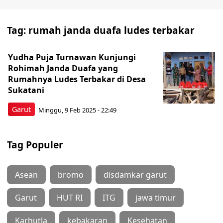
Tag:
rumah janda duafa ludes terbakar
Yudha Puja Turnawan Kunjungi
Rohimah Janda Duafa yang
Rumahnya Ludes Terbakar di Desa
Sukatani
Garut
Minggu, 9 Feb 2025 - 22:49
Tag Populer
Asean
bromo
disdamkar garut
Garut
HUT RI
ITG
jawa timur
Karhutla
kebakaran
Kesehatan