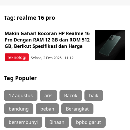
Tag:
realme 16 pro
Makin Gahar! Bocoran HP Realme 16
Pro Dengan RAM 12 GB dan ROM 512
GB, Berikut Spesifikasi dan Harga
Teknologi
Selasa, 2 Des 2025 - 11:12
Tag Populer
17 agustus
aris
Bacok
baik
bandung
beban
Berangkat
bersembunyi
Binaan
bpbd garut